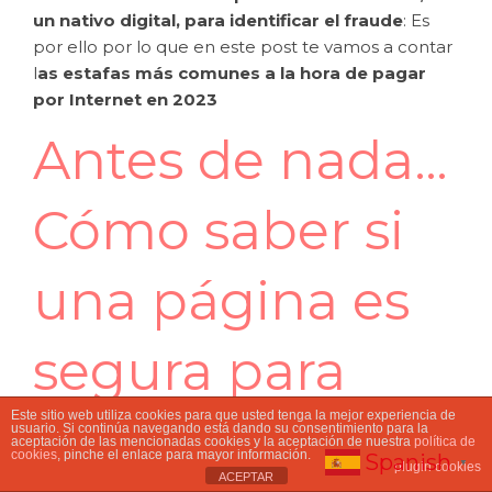
un nativo digital, para identificar el fraude
: Es
por ello por lo que en este post te vamos a contar
l
as estafas más comunes a la hora de pagar
por Internet en 2023
Antes de nada…
Cómo saber si
una página es
segura para
Este sitio web utiliza cookies para que usted tenga la mejor experiencia de
comprar
usuario. Si continúa navegando está dando su consentimiento para la
aceptación de las mencionadas cookies y la aceptación de nuestra
política de
cookies
, pinche el enlace para mayor información.
Spanish
▼
plugin cookies
ACEPTAR