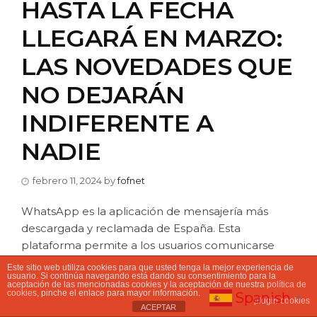
HASTA LA FECHA
LLEGARÁ EN MARZO:
LAS NOVEDADES QUE
NO DEJARÁN
INDIFERENTE A
NADIE
febrero 11, 2024
by
fofnet
WhatsApp es la aplicación de mensajería más
descargada y reclamada de España. Esta
plataforma permite a los usuarios comunicarse
con cualquiera a través de mensajes, notas de voz,
Este sitio web utiliza cookies para que usted tenga la mejor experiencia de
usuario. Si continúa navegando está dando su consentimiento para la
gifs o videollamadas.
aceptación de las mencionadas cookies y la aceptación de nuestra
política de
cookies
, pinche el enlace para mayor información.
Spanish
▼
plugin cookies
La App sigue evolucionando y en las próximas
ACEPTAR