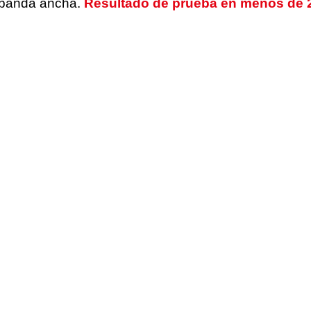
 banda ancha.
Resultado de prueba en menos de 
Recomend
Conecta el 
Test direct
Ethernet (
Ethernet?
Cierra todo
en el orden
Comprueba
conectado
Ten
Hay muchos