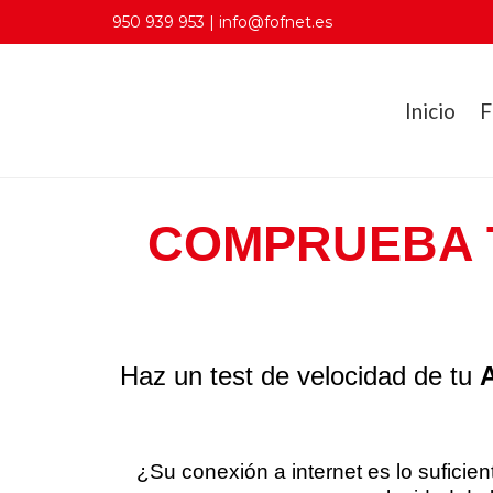
950 939 953 | info@fofnet.es
Inicio
F
COMPRUEBA T
Haz un test de velocidad de tu
¿Su conexión a internet es lo sufici