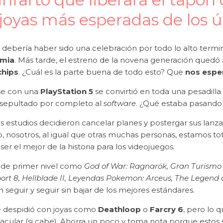
 joyas más esperadas de los 
 debería haber sido una celebración por todo lo alto term
mia
. Más tarde, el estreno de la novena generación qued
chips
. ¿Cuál es la parte buena de todo esto? Que
nos espe
se con una
PlayStation 5
se convirtió en toda una pesadilla 
sepultado por completo al
software
. ¿Qué estaba pasando 
 estudios decidieron cancelar planes y postergar sus lanzam
o, nosotros, al igual que otras muchas personas, estamos 
ser el mejor de la historia para los videojuegos.
s de primer nivel como
God of War: Ragnarök, Gran Turismo 7
rt 8, Hellblade II, Leyendas Pokemon: Arceus, The Legend o
 seguir y seguir sin bajar de los mejores estándares.
e despidió con joyas como
Deathloop
o
Farcry 6
, pero lo 
acular (si cabe). Ahorra un poco y toma nota porque estos 