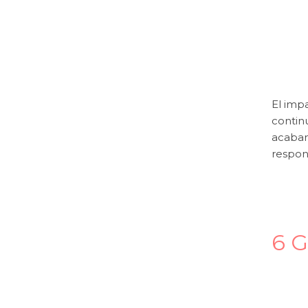
El imp
contin
acaban
respon
6 G