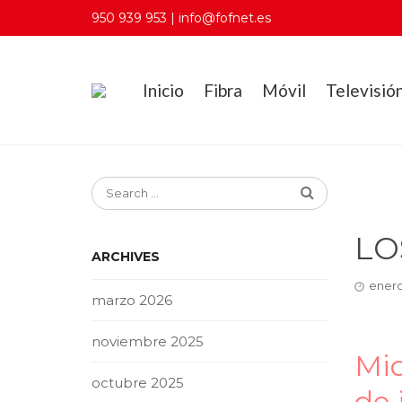
950 939 953 | info@fofnet.es
Inicio
Fibra
Móvil
Televisió
LO
ARCHIVES
enero
marzo 2026
noviembre 2025
Mic
octubre 2025
de 