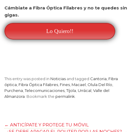
Cámbiate a Fibra Óptica Filabres y no te quedes sin
gigas.
Lo Quiero!!
This entry was posted in
Noticias
and tagged
Cantoria
,
Fibra
óptica
,
Fibra Óptica Filabres
,
Fines
,
Macael
,
Olula Del Río
,
Purchena
,
Telecomunicaciones
,
Tíjola
,
Urrácal
,
Valle del
Almanzora
. Bookmark the
permalink
.
←
ANTICÍPATE Y PROTEGE TU MÓVIL
¿SE DEBE APAGAR EL ROUTER POR LAS NOCHES?
→