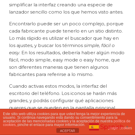
simplificar la interfaz creando una especie de
lanzador sencillo como los que hemos visto antes.
Encontrarlo puede ser un poco complejo, porque
cada fabricante puede tenerlo en un sitio distinto.
Lo más rápido es utilizar el buscador que hay en
los ajustes, y buscar los términos
simple, fácil
o
easy
. En los resultados, debería haber algún modo
fácil, modo simple, easy mode o easy home, que
son diferentes maneras que tienen algunos
fabricantes para referirse a lo mismo.
Cuando activas estos modos, la interfaz del
escritorio del teléfono. Los iconos se harán más
grandes, y podrás configurar qué aplicaciones
quieres que se queden en la pantalla principal
Este sitio web utiliza cookies para que usted tenga la mejor experiencia de
para que sean las más accesibles. Todo se verá
usuario. Si continúa navegando está dando su consentimiento para la
aceptación de las mencionadas cookies y la aceptación de nuestra
política de
mejor, y será más fácil encontrar elementos
cookies
, pinche el enlace para mayor información.
Spanish
▼
plugin cookies
aunque quien lo vayan a utilizar tenga problemas
ACEPTAR