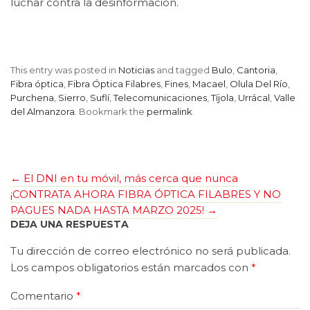
luchar contra la desinformación.
This entry was posted in
Noticias
and tagged
Bulo
,
Cantoria
,
Fibra óptica
,
Fibra Óptica Filabres
,
Fines
,
Macael
,
Olula Del Río
,
Purchena
,
Sierro
,
Suflí
,
Telecomunicaciones
,
Tíjola
,
Urrácal
,
Valle
del Almanzora
. Bookmark the
permalink
.
←
El DNI en tu móvil, más cerca que nunca
¡CONTRATA AHORA FIBRA ÓPTICA FILABRES Y NO
PAGUES NADA HASTA MARZO 2025!
→
DEJA UNA RESPUESTA
Tu dirección de correo electrónico no será publicada.
Los campos obligatorios están marcados con
*
Comentario
*