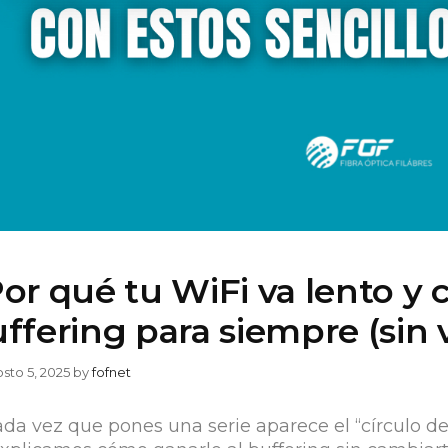
or qué tu WiFi va lento y 
ffering para siempre (sin 
sto 5, 2025
by
fofnet
ada vez que pones una serie aparece el “círculo de