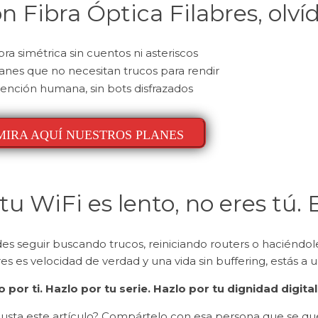
n Fibra Óptica Filabres, olví
bra simétrica sin cuentos ni asteriscos
anes que no necesitan trucos para rendir
ención humana, sin bots disfrazados
MIRA AQUÍ NUESTROS PLANES
 tu WiFi es lento, no eres tú.
es seguir buscando trucos, reiniciando routers o haciéndole
es es velocidad de verdad y una vida sin buffering, estás a 
o por ti. Hazlo por tu serie. Hazlo por tu dignidad digital
gusta este artículo? Compártelo con esa persona que se qu