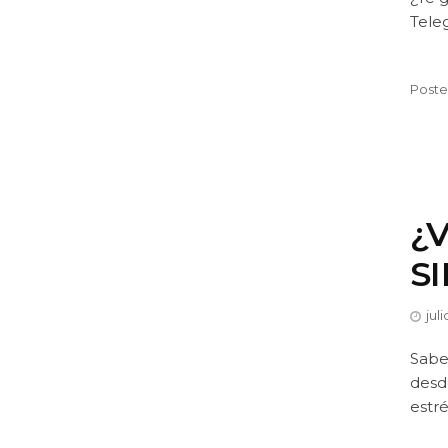
Tele
Poste
¿V
S
jul
Sabem
desde
estré