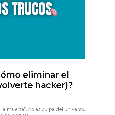
cómo eliminar el
volverte hacker)?
 la muerte”, no es culpa del universo.