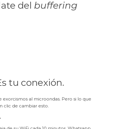
date del
buffering
 Es tu conexión.
 exorcismos al microondas. Pero si lo que
un clic de cambiar esto.
.
eja de su WiFi cada 10 minutos. Whatsapp,