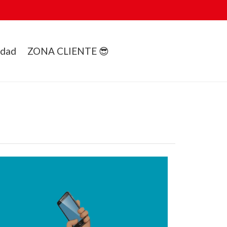
idad
ZONA CLIENTE 😎