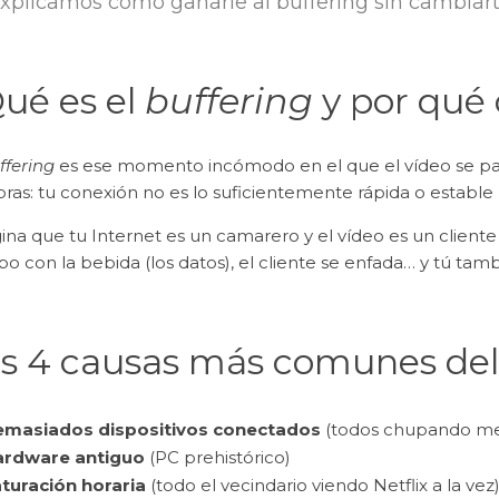
xplicamos cómo ganarle al buffering sin cambiart
ué es el
buffering
y por qué
ffering
es ese momento incómodo en el que el vídeo se para
ras: tu conexión no es lo suficientemente rápida o estable 
na que tu Internet es un camarero y el vídeo es un cliente s
o con la bebida (los datos), el cliente se enfada… y tú tamb
s 4 causas más comunes del
masiados dispositivos conectados
(todos chupando me
rdware antiguo
(PC prehistórico)
turación horaria
(todo el vecindario viendo Netflix a la vez