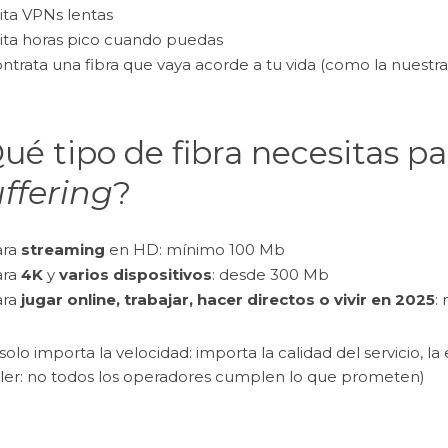
ita VPNs lentas
ita horas pico cuando puedas
ntrata una fibra que vaya acorde a tu vida (como la nuestr
ué tipo de fibra necesitas par
ffering
?
ara
streaming
en HD: mínimo 100 Mb
ara
4K
y
varios dispositivos
: desde 300 Mb
ara
jugar online, trabajar, hacer directos o vivir en 2025
:
solo importa la velocidad: importa la calidad del servicio, la 
iler: no todos los operadores cumplen lo que prometen)