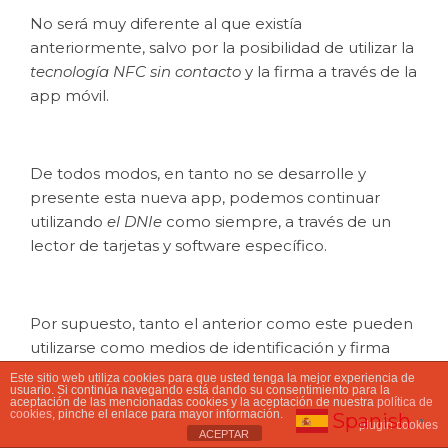
No será muy diferente al que existía
anteriormente, salvo por la posibilidad de utilizar la
tecnología NFC
sin contacto
y la firma a través de la
app móvil.
De todos modos, en tanto no se desarrolle y
presente esta nueva app, podemos continuar
utilizando
el DNIe
como siempre, a través de un
lector de tarjetas y software específico.
Por supuesto, tanto el anterior como este pueden
utilizarse como medios de identificación y firma
electrónica con las herramientas de firma digital
Este sitio web utiliza cookies para que usted tenga la mejor experiencia de
usuario. Si continúa navegando está dando su consentimiento para la
de
Signaturit
.
aceptación de las mencionadas cookies y la aceptación de nuestra
política de
cookies
, pinche el enlace para mayor información.
Spanish
▼
plugin cookies
ACEPTAR