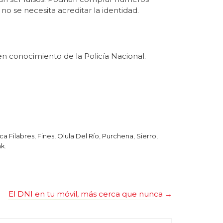
no se necesita acreditar la identidad.
en conocimiento de la Policía Nacional.
ca Filabres
,
Fines
,
Olula Del Río
,
Purchena
,
Sierro
,
nk
.
El DNI en tu móvil, más cerca que nunca
→