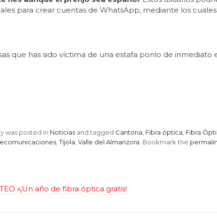
uales para crear cuentas de WhatsApp, mediante los cuales 
nsas que has sido víctima de una estafa ponlo de inmediato 
ry was posted in
Noticias
and tagged
Cantoria
,
Fibra óptica
,
Fibra Ópti
lecomunicaciones
,
Tíjola
,
Valle del Almanzora
. Bookmark the
permali
O «¡Un año de fibra óptica gratis!