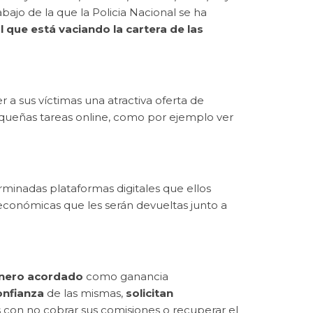
abajo de la que la Policia Nacional se ha
l que está vaciando la cartera de las
 a sus víctimas una atractiva oferta de
pequeñas tareas online, como por ejemplo ver
rminadas plataformas digitales que ellos
 económicas que les serán devueltas junto a
dinero acordado
como ganancia
onfianza
de las mismas,
solicitan
con no cobrar sus comisiones o recuperar el