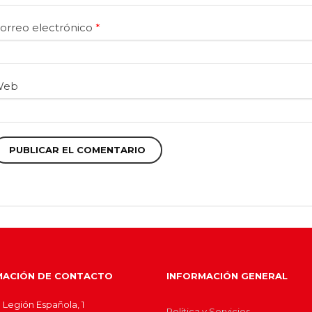
orreo electrónico
*
Web
MACIÓN DE CONTACTO
INFORMACIÓN GENERAL
 Legión Española, 1
Política y Servicios