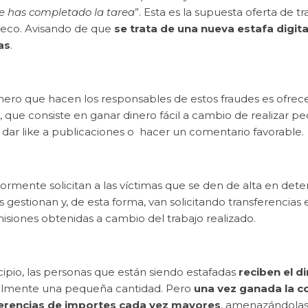
e has completado la tarea
”. Esta es la supuesta oferta de tr
eco. Avisando de que
s
e trata de una nueva estafa digita
as
.
ero que hacen los responsables de estos fraudes es ofrecer
o, que consiste en ganar dinero fácil a cambio de realizar 
, dar like a publicaciones o hacer un comentario favorable.
ormente solicitan a las víctimas que se den de alta en dete
 gestionan y, de esta forma, van solicitando transferencias
misiones obtenidas a cambio del trabajo realizado.
cipio, las personas que están siendo estafadas
reciben el 
lmente una pequeña cantidad. Pero
una vez ganada la c
erencias de importes cada vez mayores
, amenazándolas 