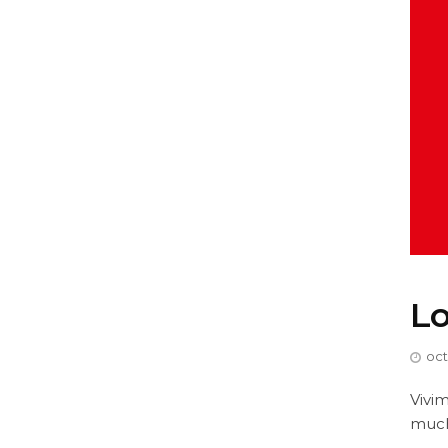
Lo
oct
Vivim
much