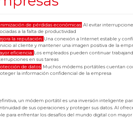
mpresas
nimización de pérdidas económicas:
Al evitar interrupcione
ociadas a la falta de productividad
jora la reputación:
Una conexión a Internet estable y conf
rvicio al cliente y mantener una imagen positiva de la emp
yor eficiencia:
Los empleados pueden continuar trabajando 
terrupciones en sus tareas
otección de datos:
Muchos módems portátiles cuentan con 
oteger la información confidencial de la empresa
finitiva, un módem portátil es una inversión inteligente p
ntinuidad de sus operaciones y proteger sus datos. Al ofrec
ble para enfrentar los desafíos del mundo digital con mayor