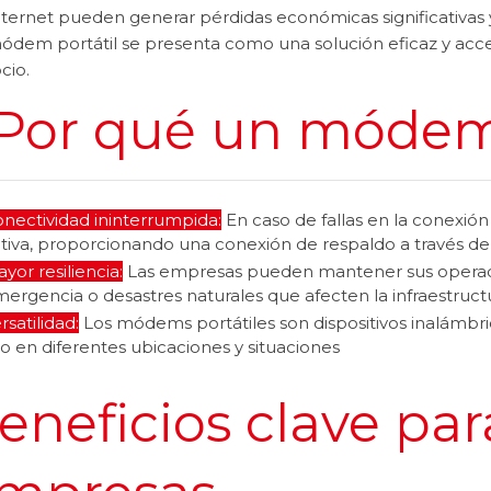
ternet pueden generar pérdidas económicas significativas y 
ódem portátil se presenta como una solución eficaz y acces
cio.
Por qué un módem
nectividad ininterrumpida:
En caso de fallas en la conexión
tiva, proporcionando una conexión de respaldo a través de 
yor resiliencia:
Las empresas pueden mantener sus operacio
ergencia o desastres naturales que afecten la infraestruc
rsatilidad:
Los módems portátiles son dispositivos inalámbrico
o en diferentes ubicaciones y situaciones
eneficios clave par