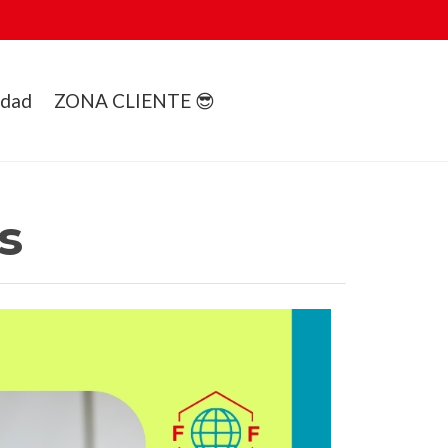
idad
ZONA CLIENTE 😎
s