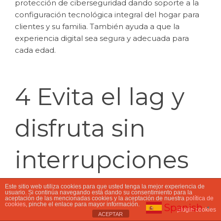
protección de ciberseguridad dando soporte a la
configuración tecnológica integral del hogar para
clientes y su familia. También ayuda a que la
experiencia digital sea segura y adecuada para
cada edad.
4 Evita el lag y
disfruta sin
interrupciones
Este sitio web utiliza cookies para que usted tenga la mejor experiencia de
usuario. Si continúa navegando está dando su consentimiento para la
aceptación de las mencionadas cookies y la aceptación de nuestra
política de
Nada arruina más una partida online que una
cookies
, pinche el enlace para mayor información.
Spanish
▼
plugin cookies
conexión lenta. Elige Fibra Óptica Filabres y gana
ACEPTAR