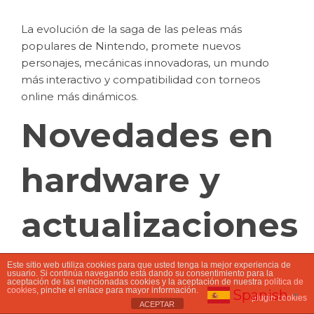
La evolución de la saga de las peleas más
populares de Nintendo, promete nuevos
personajes, mecánicas innovadoras, un mundo
más interactivo y compatibilidad con torneos
online más dinámicos.
Novedades en
hardware y
actualizaciones
Este sitio web utiliza cookies para que usted tenga la mejor experiencia de
usuario. Si continúa navegando está dando su consentimiento para la
Con la llegada de la Nintendo Switch 2, los juegos
aceptación de las mencionadas cookies y la aceptación de nuestra
política de
cookies
, pinche el enlace para mayor información.
Spanish
▼
plugin cookies
aprovecharán un mejor rendimiento gráfico,
ACEPTAR