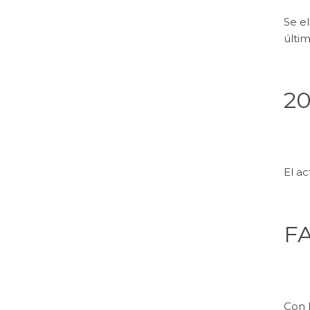
Se el
últi
20
El ac
F
Con 