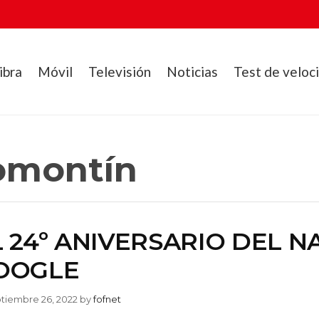
ibra
Móvil
Televisión
Noticias
Test de veloc
omontín
L 24º ANIVERSARIO DEL N
OOGLE
tiembre 26, 2022
by
fofnet