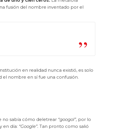
 de uno y cien ceros.
La metáfora
na fusión del nombre inventado por el
stitución en realidad nunca existió, es solo
 el nombre en sí fue una confusión.
ue no sabía cómo deletrear
“googol”
,
por lo
 en día:
“Google”
.
Tan pronto como salió