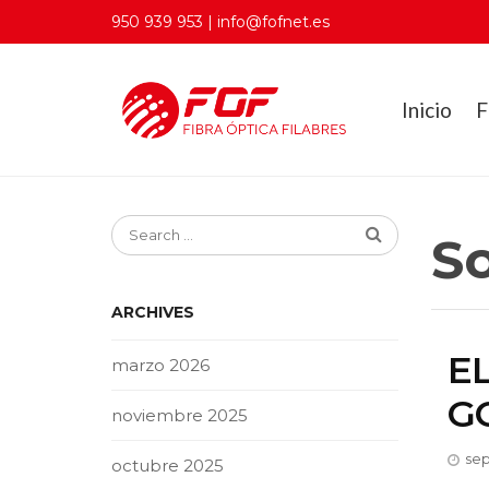
950 939 953 | info@fofnet.es
Inicio
F
S
ARCHIVES
E
marzo 2026
G
noviembre 2025
sep
octubre 2025