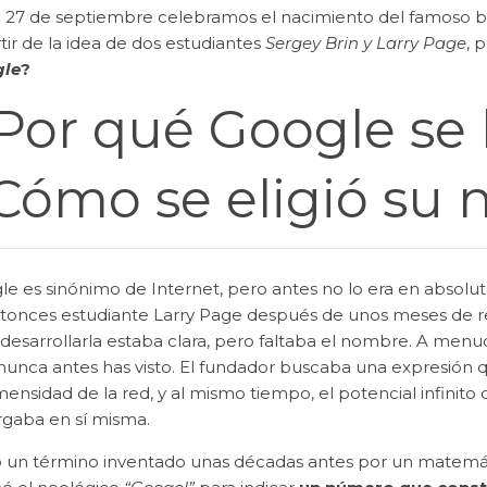
 27 de septiembre celebramos el nacimiento del famoso bu
tir de la idea de dos estudiantes
Sergey Brin
y
Larry Page
, 
le
?
Por qué Google se 
Cómo se eligió su
e es sinónimo de Internet, pero antes no lo era en absolut
tonces estudiante Larry Page después de unos meses de refl
 desarrollarla estaba clara, pero faltaba el nombre. A men
nunca antes has visto. El fundador buscaba una expresión 
mensidad de la red, y al mismo tiempo, el potencial infinito 
rgaba en sí misma.
ió un término inventado unas décadas antes por un matem