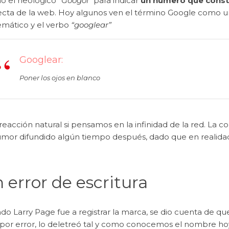
ó el neológico
“
Googol
”
para indicar
un número que consta
ecta de la web. Hoy algunos ven el término Google como u
mático y el verbo
“
googlear
”
Googlear:
Poner los ojos en blanco
eacción natural si pensamos en la infinidad de la red. La con
umor difundido algún tiempo después, dado que en realidad
 error de escritura
do Larry Page fue a registrar la marca, se dio cuenta de q
 por error, lo deletreó tal y como conocemos el nombre hoy