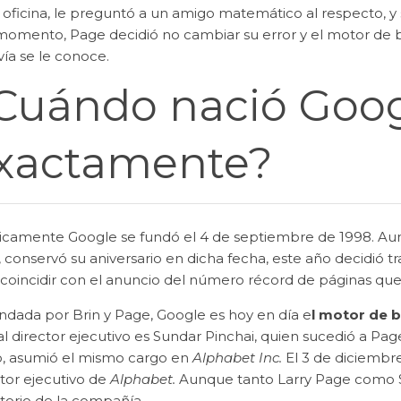
 oficina, le preguntó a un amigo matemático al respecto, y 
momento, Page decidió no cambiar su error y el motor de
vía se le conoce.
Cuándo nació Goo
xactamente?
icamente Google se fundó el 4 de septiembre de 1998. Aun
 conservó su aniversario en dicha fecha, este año decidió t
 coincidir con el anuncio del número récord de páginas qu
ndada por Brin y Page, Google es hoy en día e
l motor de 
l director ejecutivo es Sundar Pinchai, quien sucedió a Pag
o, asumió el mismo cargo en
Alphabet Inc
.
El 3 de diciembre
tor ejecutivo de
Alphabet
.
Aunque tanto Larry Page como S
ctorio de la compañía.