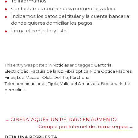
Te informamos
Contactamos con la nueva comercializadora
Indicamos los datos del titular y la cuenta bancaria
donde quieres domiciliar los pagos
Firma el contrato ¡y listo!
This entry was posted in
Noticias
and tagged
Cantoria
,
Electricidad
,
Factura de la luz
,
Fibra óptica
,
Fibra Óptica Filabres
,
Fines
,
Luz
,
Macael
,
Olula Del Río
,
Purchena
,
Telecomunicaciones
,
Tíjola
,
Valle del Almanzora
. Bookmark the
permalink
.
←
CIBERATAQUES: UN PELIGRO EN AUMENTO
Compra por Internet de forma segura
→
DEJA UNA RESPUESTA