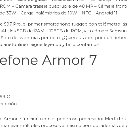
ROM – Cámara trasera cuádruple de 48 MP – Cámara fronta
 de 33W – Carga inalámbrica de 10W – NFC – Android 11
 S97 Pro, el primer smartphone rugged con telémetro láse
Ah, los 8GB de RAM + 128GB de ROM, y la cámara Samsung d
ero de aventuras perfecto. ¿Quieres saber por qué deber
lanetonline? ¡Sigue leyendo y te lo contamos!
efone Armor 7
,99 €
cripción:
e Armor 7 funciona con el poderoso procesador MediaTek H
manejar múltiples procesos al mismo tiempo, además de un