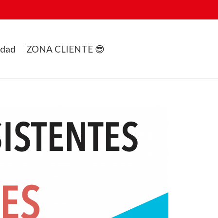
idad
ZONA CLIENTE 😎