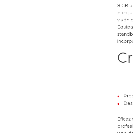
8 GB d
para ju
visión 
Equipa
standb
incorpo
Cr
Prec
Des
Eficaz
profes