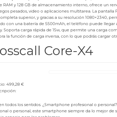
e RAM y 128 GB de almacenamiento interno, ofrece un rend
egos pesados, video o aplicaciones multitarea. La pantalla 
completa superior, y gracias a su resolución 1080×2340, perm
do con una batería de 5500mAh, el teléfono puede llegar 
y. Soporta carga rápida de 15w, que permite una carga co
ra la función de carga inversa, con lo que podrás cargar otro
osscall Core-X4
io: 499,28 €
cripción:
 en todos los sentidos. ¿Smartphone profesional o personal?
ional o personal, este smartphone siempre da lo mejor de