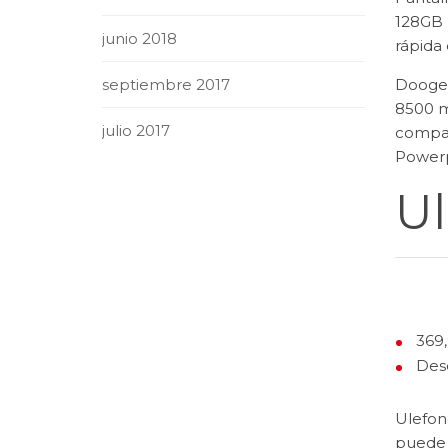
128GB 
junio 2018
rápida
septiembre 2017
Doogee
8500 m
julio 2017
compañ
Powerp
Ul
369
Des
Ulefon
puede 