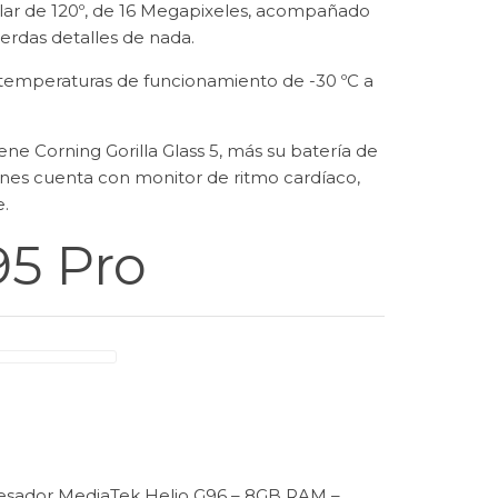
lar de 120º, de 16 Megapixeles, acompañado
erdas detalles de nada.
 temperaturas de funcionamiento de -30 ºC a
ne Corning Gorilla Glass 5, más su batería de
nes cuenta con monitor de ritmo cardíaco,
.
95 Pro
cesador MediaTek Helio G96 – 8GB RAM –