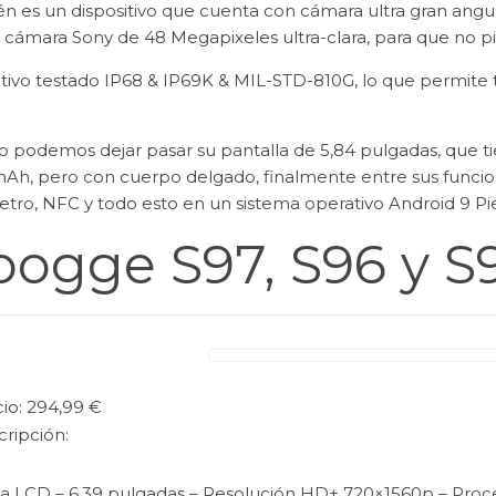
n es un dispositivo que cuenta con cámara ultra gran angu
 cámara Sony de 48 Megapixeles ultra-clara, para que no pi
itivo testado IP68 & IP69K & MIL-STD-810G, lo que permite
o podemos dejar pasar su pantalla de 5,84 pulgadas, que tie
Ah, pero con cuerpo delgado, finalmente entre sus funcio
tro, NFC y todo esto en un sistema operativo Android 9 Pie
ogge S97, S96 y S
io: 294,99 €
cripción:
la LCD – 6.39 pulgadas – Resolución HD+ 720×1560p – Pro