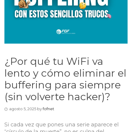
¿Por qué tu WiFi va
lento y cómo eliminar el
buffering para siempre
(sin volverte hacker)?
agosto 5, 2025
by
fofnet
Si cada vez que pones una serie aparece el
“círculo de la muerte”, no es culpa del