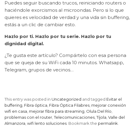
Puedes seguir buscando trucos, reiniciando routers o
haciéndole exorcismos al microondas. Pero si lo que
quieres es velocidad de verdad y una vida sin buffering,
estás a un clic de cambiar esto.
Hazlo por ti. Hazlo por tu serie. Hazlo por tu
dignidad digital.
¿Te gusta este artículo? Compártelo con esa persona
que se queja de su WiFi cada 10 minutos. Whatsapp,
Telegram, grupos de vecinos…
This entry was posted in
Uncategorized
and tagged
Evitar el
buffering
,
Fibra óptica
,
Fibra Óptica Filabres
,
mejorar conexión
wifi en casa
,
mejorar fibra para streaming
,
Olula Del Río
,
problemas con el router
,
Telecomunicaciones
,
Tíjola
,
Valle del
Almanzora
,
wifi lento soluciones
. Bookmark the
permalink
.