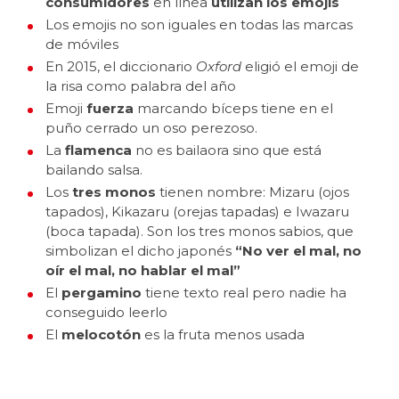
consumidores
en línea
utilizan los emojis
Los emojis no son iguales en todas las marcas
de móviles
En 2015, el diccionario
Oxford
eligió el emoji de
la risa como palabra del año
Emoji
fuerza
marcando bíceps tiene en el
puño cerrado un oso perezoso.
La
flamenca
no es bailaora sino que está
bailando salsa.
Los
tres monos
tienen nombre: Mizaru (ojos
tapados), Kikazaru (orejas tapadas) e Iwazaru
(boca tapada). Son los tres monos sabios, que
simbolizan el dicho japonés
“No ver el mal, no
oír el mal, no hablar el mal”
El
pergamino
tiene texto real pero nadie ha
conseguido leerlo
El
melocotón
es la fruta menos usada