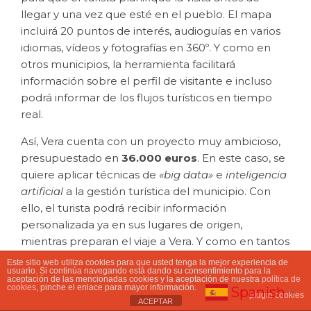
llegar y una vez que esté en el pueblo. El mapa
incluirá 20 puntos de interés, audioguías en varios
idiomas, vídeos y fotografías en 360º. Y como en
otros municipios, la herramienta facilitará
información sobre el perfil de visitante e incluso
podrá informar de los flujos turísticos en tiempo
real.
Así, Vera cuenta con un proyecto muy ambicioso,
presupuestado en
36.000 euros
. En este caso, se
quiere aplicar técnicas de
«big data»
e
inteligencia
artificial
a la gestión turística del municipio. Con
ello, el turista podrá recibir información
personalizada ya en sus lugares de origen,
mientras preparan el viaje a Vera. Y como en tantos
municipios, la herramienta contará con un sistema
Este sitio web utiliza cookies para que usted tenga la mejor experiencia de
usuario. Si continúa navegando está dando su consentimiento para la
de
«feedback»
para que el Ayuntamiento tome
aceptación de las mencionadas cookies y la aceptación de nuestra
política de
cookies
, pinche el enlace para mayor información.
Spanish
decisiones relacionadas con la ocupación de
▼
plugin cookies
ACEPTAR
alojamientos o las aglomeraciones de turistas.