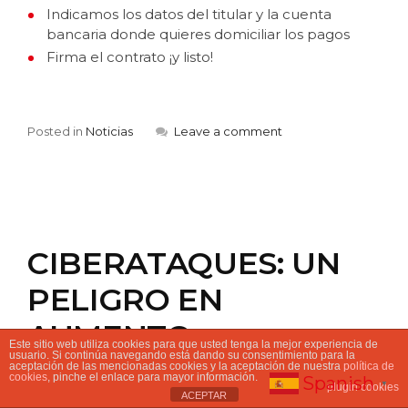
Indicamos los datos del titular y la cuenta
bancaria donde quieres domiciliar los pagos
Firma el contrato ¡y listo!
Posted in
Noticias
Leave a comment
CIBERATAQUES: UN
PELIGRO EN
AUMENTO
Este sitio web utiliza cookies para que usted tenga la mejor experiencia de
usuario. Si continúa navegando está dando su consentimiento para la
aceptación de las mencionadas cookies y la aceptación de nuestra
política de
diciembre 1, 2021
by
fofnet
cookies
, pinche el enlace para mayor información.
Spanish
▼
plugin cookies
ACEPTAR