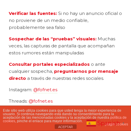
Verificar las fuentes:
Si no hay un anuncio oficial o
no proviene de un medio confiable,
probablemente sea falso
Sospechar de las “pruebas” visuales:
Muchas
veces, las capturas de pantalla que acompañan
estos rumores están manipuladas
Consultar portales especializados
o ante
cualquier sospecha,
preguntarnos por mensaje
directo
a través de nuestras redes sociales.
Instagram:
@fofnet.es
Threads:
@fofnet.es
Este sitio web utiliza cookies para que usted tenga la mejor experiencia de
Facebook:
Fibra Óptica Filabres – fofnet.es
usuario. Si continúa navegando está dando su consentimiento para la
aceptación de las mencionadas cookies y la aceptación de nuestra
política de
cookies
, pinche el enlace para mayor información.
Spanish
▼
plugin cookies
ACEPTAR