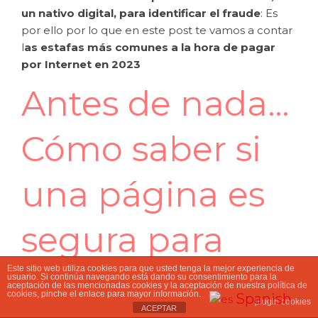
un nativo digital, para identificar el fraude
: Es
por ello por lo que en este post te vamos a contar
l
as estafas más comunes a la hora de pagar
por Internet en 2023
Antes de nada…
Cómo saber si
una página es
segura para
Este sitio web utiliza cookies para que usted tenga la mejor experiencia de
comprar
usuario. Si continúa navegando está dando su consentimiento para la
aceptación de las mencionadas cookies y la aceptación de nuestra
política de
cookies
, pinche el enlace para mayor información.
Spanish
▼
plugin cookies
ACEPTAR