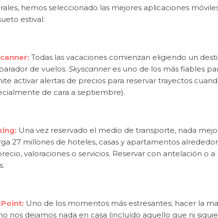
rales, hemos seleccionado las mejores aplicaciones móviles
ueto estival:
canner:
Todas las vacaciones comienzan eligiendo un dest
arador de vuelos.
Skyscanner
es uno de los más fiables par
te activar alertas de precios para reservar trayectos cuan
ecialmente de cara a septiembre).
ing:
Una vez reservado el medio de transporte, nada mejor
ga 27 millones de hoteles, casas y apartamentos alrededor 
recio, valoraciones o servicios. Reservar con antelación o a
s.
Point:
Uno de los momentos más estresantes; hacer la ma
no nos dejamos nada en casa (incluído aquello que ni siqui