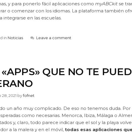
as, y para ponerlo fácil aplicaciones como
myABCkit
se tra
rar o comenzar con los idiomas. La plataforma también ofrec
 integrarse en las escuelas.
d in
Noticias
Leave a comment
0 «APPS» QUE NO TE PUE
ERANO
o 28, 2021
by
fofnet
ido un año muy complicado. De eso no tenemos duda. Por el
esperadas como necesarias. Menorca, Ibiza, Málaga o Almer
itados y, claro, todo parece indicar que el sol y la playa volv
or a la malera y en el móvil,
todas esas aplicaciones qu