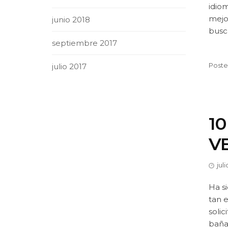
idiom
mejo
junio 2018
busca
septiembre 2017
Poste
julio 2017
1
V
juli
Ha s
tan 
solic
bañad