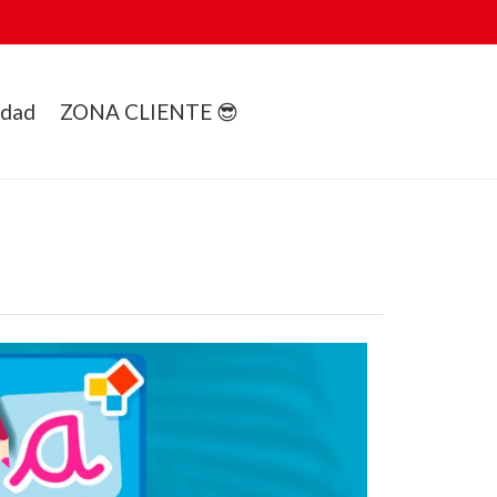
idad
ZONA CLIENTE 😎