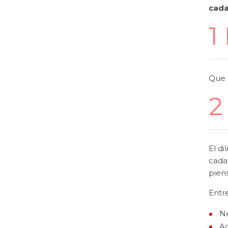
cada
1
Que 
2
El di
cada 
piens
Entre
Ne
Ac