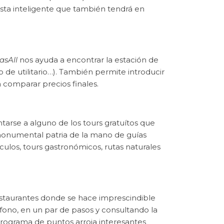
ista inteligente que también tendrá en
asAll
nos ayuda a encontrar la estación de
o de utilitario…). También permite introducir
a comparar precios finales.
tarse a alguno de los tours gratuítos que
 monumental patria de la mano de guías
ulos, tours gastronómicos, rutas naturales
estaurantes donde se hace imprescindible
fono, en un par de pasos y consultando la
programa de puntos arroja interesantes