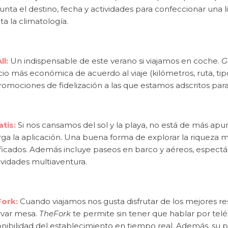
nta el destino, fecha y actividades para confeccionar una l
a la climatología.
ll:
Un indispensable de este verano si viajamos en coche.
G
cio más económica de acuerdo al viaje (kilómetros, ruta, tip
romociones de fidelización a las que estamos adscritos par
atis:
Si nos cansamos del sol y la playa, no está de más apun
rga la aplicación. Una buena forma de explorar la riqueza
ficados. Además incluye paseos en barco y aéreos, espectác
ividades multiaventura.
ork:
Cuando viajamos nos gusta disfrutar de los mejores r
rvar mesa.
TheFork
te permite sin tener que hablar por telé
onibilidad del establecimiento en tiempo real. Además, su 