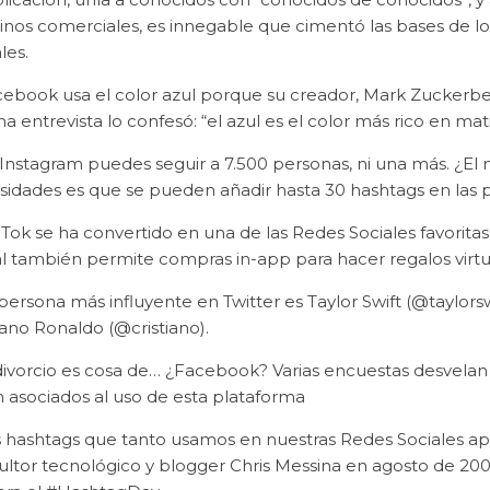
inos comerciales, es innegable que cimentó las bases de
les.
ebook usa el color azul porque su creador, Mark Zuckerberg
a entrevista lo confesó: “el azul es el color más rico en ma
Instagram puedes seguir a 7.500 personas, ni una más. ¿El m
osidades es que se pueden añadir hasta 30 hashtags en las 
 Tok se ha convertido en una de las Redes Sociales favorita
l también permite compras in-app para hacer regalos virtua
persona más influyente en Twitter es Taylor Swift (@taylors
iano Ronaldo (@cristiano).
 divorcio es cosa de… ¿Facebook? Varias encuestas desvelan
n asociados al uso de esta plataforma
s hashtags que tanto usamos en nuestras Redes Sociales apa
ultor tecnológico y blogger Chris Messina en agosto de 20