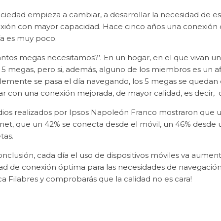
ociedad empieza a cambiar, a desarrollar la necesidad de e
xión con mayor capacidad. Hace cinco años una conexión d
ía es muy poco.
ántos megas necesitamos?’. En un hogar, en el que vivan un
5 megas, pero si, además, alguno de los miembros es un afic
lemente se pasa el día navegando, los 5 megas se quedan c
ar con una conexión mejorada, de mayor calidad, es decir, d
dios realizados por Ipsos Napoleón Franco mostraron que u
rnet, que un 42% se conecta desde el móvil, un 46% desde 
tas.
nclusión, cada día el uso de dispositivos móviles va aument
dad de conexión óptima para las necesidades de navegación 
a Filabres y comprobarás que la calidad no es cara!