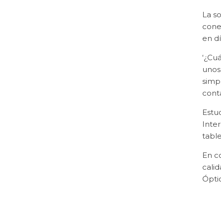
La s
cone
en d
‘¿Cu
unos 
simp
cont
Estu
Inte
table
En co
cali
Óptic