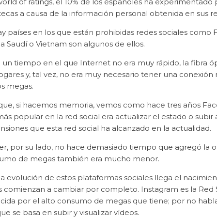
world of ratings, el 10% de los españoles ha experimentad
ecas a causa de la información personal obtenida en sus re
ay países en los que están prohibidas redes sociales como
ia Saudí o Vietnam son algunos de ellos.
 un tiempo en el que Internet no era muy rápido, la fibra ó
hogares y, tal vez, no era muy necesario tener una conexió
os megas.
 que, si hacemos memoria, vemos como hace tres años Face
más popular en la red social era actualizar el estado o subir
nsiones que esta red social ha alcanzado en la actualidad.
er, por su lado, no hace demasiado tiempo que agregó la op
umo de megas también era mucho menor.
a evolución de estos plataformas sociales llega el nacimiento
s comienzan a cambiar por completo. Instagram es la Red So
cida por el alto consumo de megas que tiene; por no habl
ue se basa en subir y visualizar vídeos.