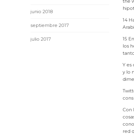
the 
hipot
junio 2018
14 H
septiembre 2017
Arab
15 En
julio 2017
los 
tant
Y es
y lo 
dime
Twitt
cons
Con l
cosa
cono
red q