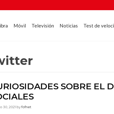
ibra
Móvil
Televisión
Noticias
Test de veloc
itter
URIOSIDADES SOBRE EL D
OCIALES
io 30, 2021
by
fofnet