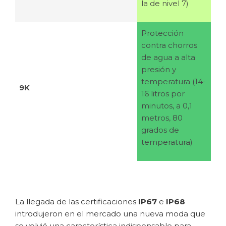
la de nivel 7)
Protección
contra chorros
de agua a alta
presión y
temperatura (14-
9K
16 litros por
minutos, a 0,1
metros, 80
grados de
temperatura)
La llegada de las certificaciones
IP67
e
IP68
introdujeron en el mercado una nueva moda que
se volvió una característica indispensable para