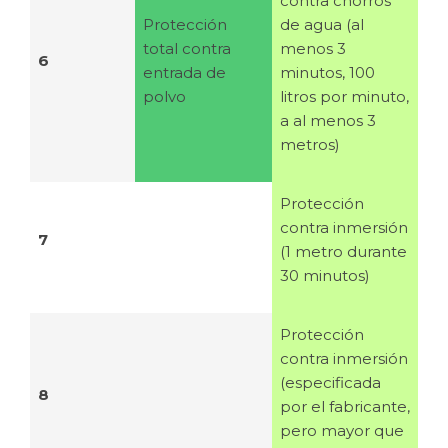
contra chorros
Protección
de agua (al
total contra
menos 3
6
entrada de
minutos, 100
polvo
litros por minuto,
a al menos 3
metros)
Protección
contra inmersión
7
(1 metro durante
30 minutos)
Protección
contra inmersión
(especificada
8
por el fabricante,
pero mayor que