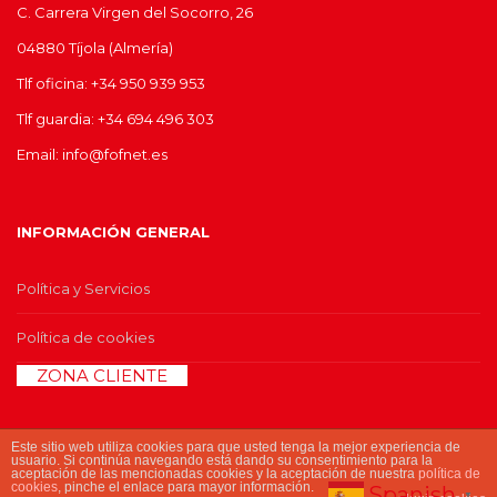
C. Carrera Virgen del Socorro, 26
04880 Tíjola (Almería)
Tlf oficina: +34 950 939 953
Tlf guardia: +34 694 496 303
Email: info@fofnet.es
INFORMACIÓN GENERAL
Política y Servicios
Política de cookies
>>
ZONA CLIENTE
<<
Este sitio web utiliza cookies para que usted tenga la mejor experiencia de
usuario. Si continúa navegando está dando su consentimiento para la
aceptación de las mencionadas cookies y la aceptación de nuestra
política de
cookies
© 2017 Copyright fofnet.es
, pinche el enlace para mayor información.
Spanish
▼