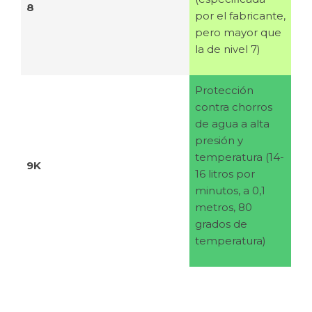
8
por el fabricante,
pero mayor que
la de nivel 7)
Protección
contra chorros
de agua a alta
presión y
temperatura (14-
9K
16 litros por
minutos, a 0,1
metros, 80
grados de
temperatura)