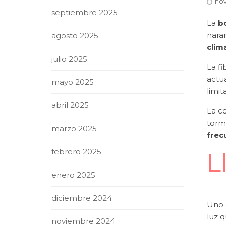
nov
septiembre 2025
La
b
naran
agosto 2025
clim
julio 2025
La f
actu
mayo 2025
limit
abril 2025
La c
torme
marzo 2025
frec
febrero 2025
L
enero 2025
diciembre 2024
Uno d
luz q
noviembre 2024