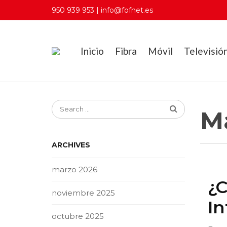
950 939 953 | info@fofnet.es
Inicio
Fibra
Móvil
Televisió
M
ARCHIVES
marzo 2026
¿C
noviembre 2025
In
octubre 2025