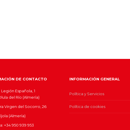
MACIÓN DE CONTACTO
INFORMACIÓN GENERAL
 Legión Española, 1
Política y Servicios
ula del Río (Almería)
ra Virgen del Socorro, 26
Política de cookies
jola (Almería)
ina: +34 950 939 953