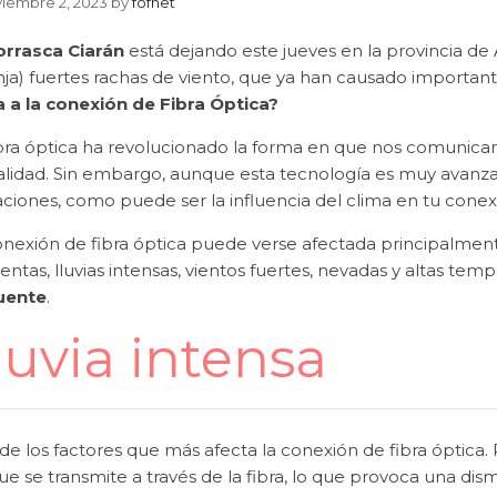
iembre 2, 2023
by
fofnet
orrasca Ciarán
está dejando este jueves en la provincia de
ja) fuertes rachas de viento, que ya han causado important
a a la conexión de Fibra Óptica?
ibra óptica ha revolucionado la forma en que nos comunica
alidad. Sin embargo, aunque esta tecnología es muy avanzad
aciones, como puede ser la influencia del clima en tu conex
onexión de fibra óptica puede verse afectada principalm
ntas, lluvias intensas, vientos fuertes, nevadas y altas tem
uente
.
luvia intensa
e los factores que más afecta la conexión de fibra óptica. 
ue se transmite a través de la fibra, lo que provoca una dis