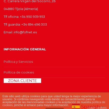
C. Carrera Virgen del Socorro, 26
04880 Tíjola (Almería)
Tlf oficina: +34 950 939 953
Tlf guardia: +34 694 496 303
Email: info@fofnet.es
INFORMACIÓN GENERAL
Política y Servicios
Política de cookies
>>
ZONA CLIENTE
<<
Este sitio web utiliza cookies para que usted tenga la mejor experiencia de
usuario. Si continúa navegando está dando su consentimiento para la
aceptación de las mencionadas cookies y la aceptación de nuestra
política de
cookies
© 2017 Copyright fofnet.es
, pinche el enlace para mayor información.
Spanish
▼
plugin cookies