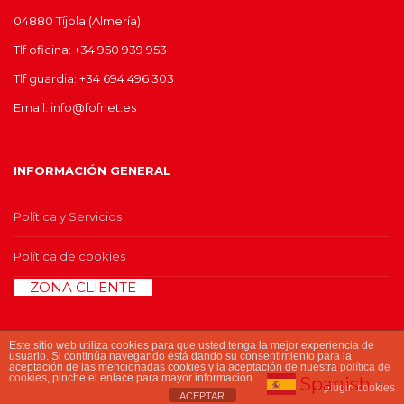
04880 Tíjola (Almería)
Tlf oficina: +34 950 939 953
Tlf guardia: +34 694 496 303
Email: info@fofnet.es
INFORMACIÓN GENERAL
Política y Servicios
Política de cookies
>>
ZONA CLIENTE
<<
Este sitio web utiliza cookies para que usted tenga la mejor experiencia de
usuario. Si continúa navegando está dando su consentimiento para la
aceptación de las mencionadas cookies y la aceptación de nuestra
política de
cookies
© 2017 Copyright fofnet.es
, pinche el enlace para mayor información.
Spanish
▼
plugin cookies
ACEPTAR