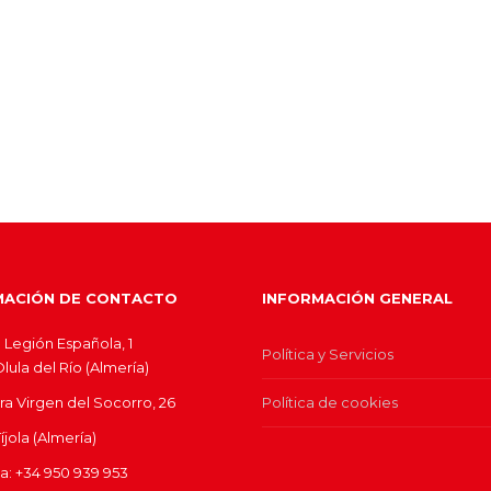
MACIÓN DE CONTACTO
INFORMACIÓN GENERAL
 Legión Española, 1
Política y Servicios
ula del Río (Almería)
ra Virgen del Socorro, 26
Política de cookies
jola (Almería)
ina: +34 950 939 953