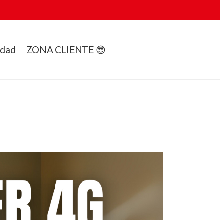
idad
ZONA CLIENTE 😎