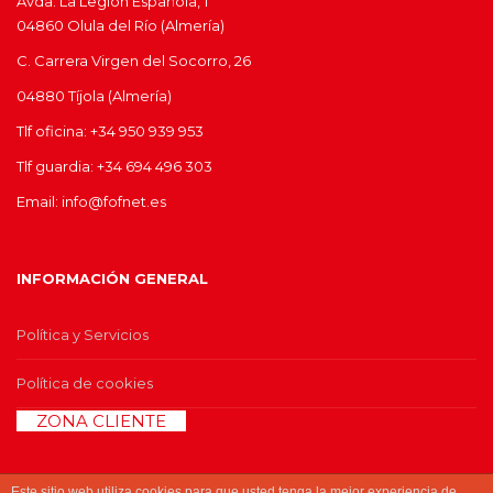
Avda. La Legión Española, 1
04860 Olula del Río (Almería)
C. Carrera Virgen del Socorro, 26
04880 Tíjola (Almería)
Tlf oficina: +34 950 939 953
Tlf guardia: +34 694 496 303
Email: info@fofnet.es
INFORMACIÓN GENERAL
Política y Servicios
Política de cookies
>>
ZONA CLIENTE
<<
Este sitio web utiliza cookies para que usted tenga la mejor experiencia de