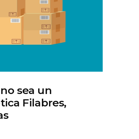
 no sea un
ica Filabres,
as