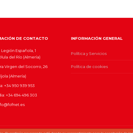
MACIÓN DE CONTACTO
INFORMACIÓN GENERAL
 Legión Española, 1
Política y Servicios
ula del Río (Almería)
ra Virgen del Socorro, 26
Política de cookies
jola (Almería)
ina: +34 950 939 953
dia: +34 694 496 303
nfo@fofnet.es