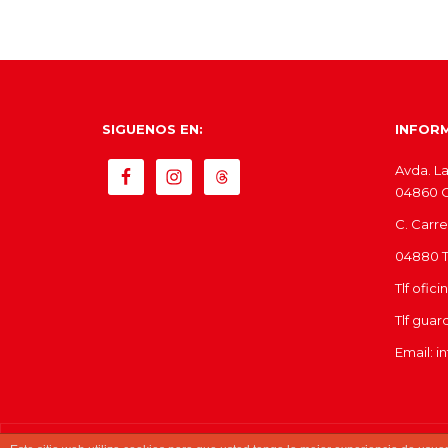
SIGUENOS EN:
INFOR
Avda. La
04860 Ol
C. Carre
04880 Tí
Tlf ofic
Tlf guar
Email: i