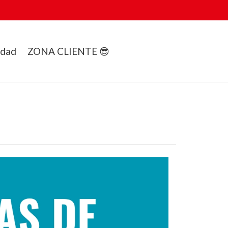
idad
ZONA CLIENTE 😎