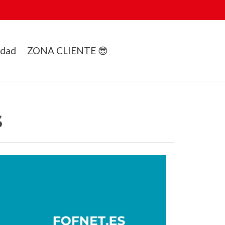
idad
ZONA CLIENTE 😎
s