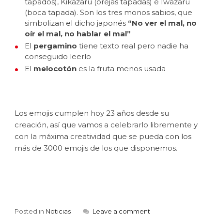
tapados), Kikazaru (orejas tapadas) e Iwazaru
(boca tapada). Son los tres monos sabios, que
simbolizan el dicho japonés
“No ver el mal, no
oír el mal, no hablar el mal”
El
pergamino
tiene texto real pero nadie ha
conseguido leerlo
El
melocotón
es la fruta menos usada
Los emojis cumplen hoy 23 años desde su
creación, así que vamos a celebrarlo libremente y
con la máxima creatividad que se pueda con los
más de 3000 emojis de los que disponemos.
Posted in
Noticias
Leave a comment