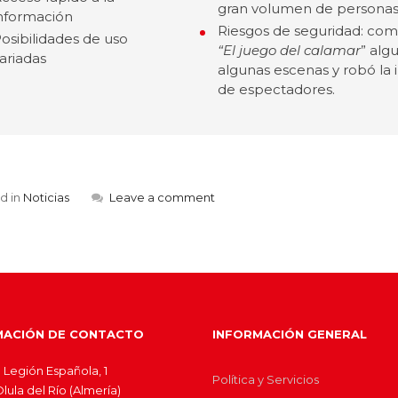
gran volumen de personas
nformación
Riesgos de seguridad: com
osibilidades de uso
“El juego del calamar
” alg
ariadas
algunas escenas y robó la 
de espectadores.
d in
Noticias
Leave a comment
MACIÓN DE CONTACTO
INFORMACIÓN GENERAL
 Legión Española, 1
Política y Servicios
ula del Río (Almería)