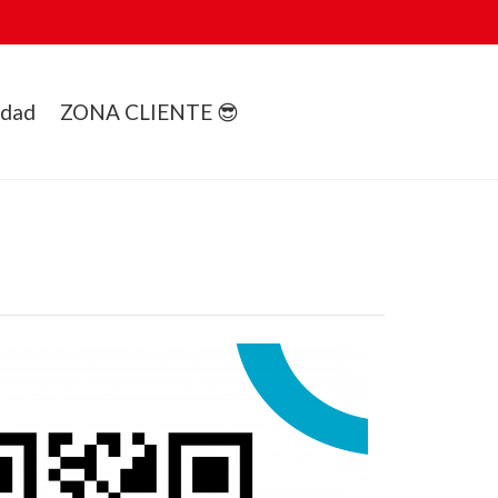
idad
ZONA CLIENTE 😎