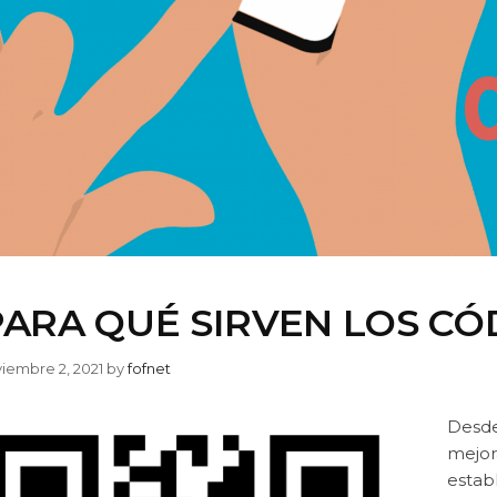
PARA QUÉ SIRVEN LOS CÓ
iembre 2, 2021
by
fofnet
Desde 
mejor
estab