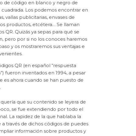
po de código en blanco y negro de
 cuadrada. Los podemos encontrar en
as, vallas publicitarias, envases de
s productos, etcétera… Se llaman
os QR. Quizás ya sepas para qué se
zan, pero por si no los conoces haremos
paso y os mostraremos sus ventajas e
venientes.
ódigos QR (en español “respuesta
a”) fueron inventados en 1994, a pesar
e es ahora cuando se han puesto de
.
uería que su contenido se leyera de
poco, se fue extendiendo por todo el
al. La rapidez de la que hablaba la
e a través de dichos códigos de puedes
ampliar información sobre productos y