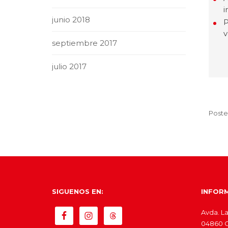
i
junio 2018
P
v
septiembre 2017
julio 2017
Poste
SIGUENOS EN:
INFOR
Avda. La
04860 Ol