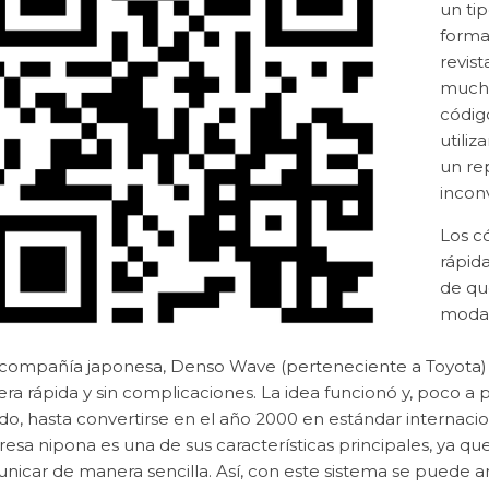
un ti
forma
revist
mucho
códig
utili
un re
incon
Los c
rápid
de qu
moda
compañía japonesa, Denso Wave (perteneciente a Toyota) q
a rápida y sin complicaciones. La idea funcionó y, poco a 
, hasta convertirse en el año 2000 en estándar internacion
sa nipona es una de sus características principales, ya qu
nicar de manera sencilla. Así, con este sistema se puede 