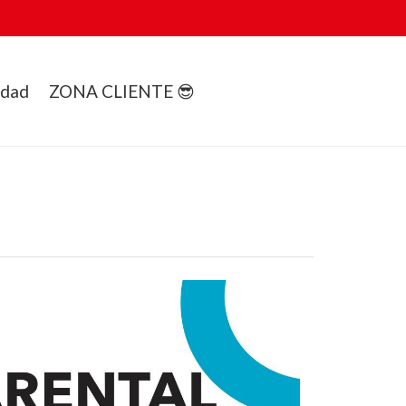
idad
ZONA CLIENTE 😎