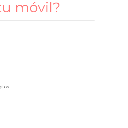
tu móvil?
itos