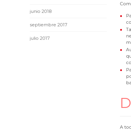
Como
junio 2018
Pa
co
septiembre 2017
Ta
ne
julio 2017
mo
Au
qu
co
Pa
po
ba
D
A to