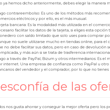
 ya hemos dicho anteriormente, debes elegir la manera m
go contrareembolso: Es uno de los métodos más recomen
mercios eléctricos y por ello, es el más inusual.
rjeta bancaria:
Es la modalidad más utilizada en el
comercio
cesario facilitar los datos de la tarjeta, si eliges esta opci
nedero con saldo limitado que solo uses para
comprar por
nque no suele utilizarse mucho en tiendas online,
para el
e no debe facilitar sus datos, pero en caso de devolución 
mplicada, y más aún si se trata de trasferencia internaciona
go a través de PayPal, Bizum y otros intermediarios: Es 
r internet. Una empresa de confianza como PayPal u otro i
ncarios del vendedor y el comprador, por lo que no tienes q
esconfía de las ofe
dos nos gusta ahorrar y conseguir la mejor oferta pero los