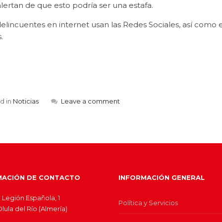
lertan de que esto podría ser una estafa.
elincuentes en internet usan las Redes Sociales, así como 
.
d in
Noticias
Leave a comment
MACIÓN DE CONTACTO
INFORMACIÓN GENERAL
 Legión Española, 1
Política y Servicios
ula del Río (Almería)