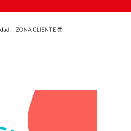
idad
ZONA CLIENTE 😎