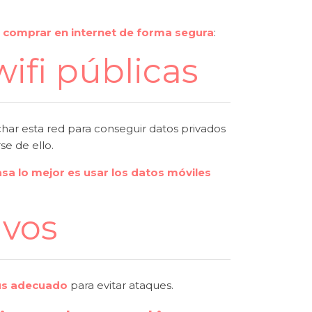
s
comprar en internet de forma segura
:
wifi públicas
ar esta red para conseguir datos privados
se de ello.
asa lo mejor es usar los datos móviles
ivos
rus adecuado
para evitar ataques.