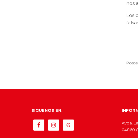
nos a
Los d
falsas
Poste
SIGUENOS EN:
INFOR
Avda. La
04860 Ol