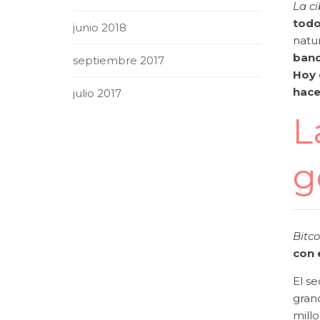
La c
todo
junio 2018
natu
band
septiembre 2017
Hoy 
hace
julio 2017
L
g
Bitc
con 
El se
gran
mill