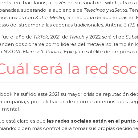
ntra en Ibai Llanos, a través de su canal de Twitch, atrajo a
anadas, superando la audiencia de
Telecinco
y
laSexta
. Te
rios únicos con
Katar Media
, la medidora de audiencias en
sso del streamer a las cadenas tradicionales, Antena 3 (7,5 m
 fue el año de
TikTok
, 2021 de
Twitch
y 2022 será el de
Subs
enden posicionarse como líderes del metaverso, también l
o
NVIDIA, Microsoft, Roblox, Epic y
un satélite de empresas q
Cuál será la red so
book ha sufrido este 2021 su mayor crisis de reputación de
 compañía, y por la filtración de informes internos que ase
d mental.
ue está claro es que
las redes sociales están en el punto
iando: piden más control para tomar sus propias decisione