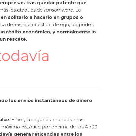
s empresas tras quedar patente que
 más los ataques de
ransomware
. La
n solitario a hacerlo en grupos o
a detrás, era cuestión de ego, de poder.
un rédito económico, y normalmente lo
 un rescate.
todavía
s
do los envíos instantáneos de dinero
ulce
. Ether, la segunda moneda más
 máximo histórico por encima de los 4.700
davía genera reticencias entre los