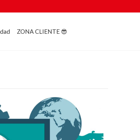
idad
ZONA CLIENTE 😎