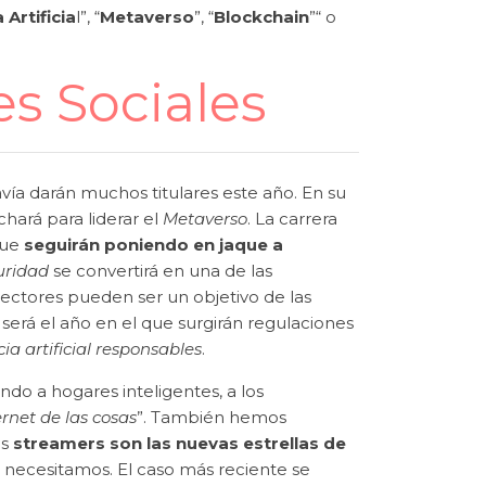
 Artificia
l”, “
Metaverso
”, “
Blockchain
”“ o
s Sociales
vía darán muchos titulares este año. En su
hará para liderar el
Metaverso
. La carrera
que
seguirán poniendo en jaque a
uridad
se convertirá en una de las
sectores pueden ser un objetivo de las
será el año en el que surgirán regulaciones
cia artificial responsables
.
o a hogares inteligentes, a los
ernet de las cosas
”. También hemos
s
streamers
son las nuevas estrellas de
e necesitamos. El caso más reciente se