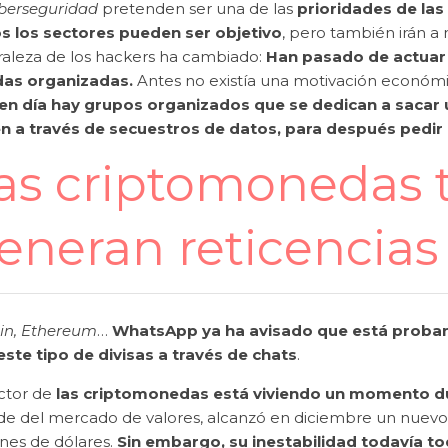
iberseguridad
pretenden ser una de las
prioridades de la
s los sectores pueden ser objetivo
, pero también irán a
raleza de los hackers ha cambiado:
Han pasado de actuar e
as organizadas.
Antes no existía una motivación económic
en día hay grupos organizados que se dedican a sacar 
n a través de secuestros de datos, para después pedir
as criptomonedas 
eneran reticencia
oin, Ethereum
…
WhatsApp ya ha avisado que está proban
este tipo de divisas a través de chats
.
ctor de
las criptomonedas está viviendo un momento d
de del mercado de valores, alcanzó en diciembre un nuevo
ones de dólares.
Sin embargo, su inestabilidad todavía to