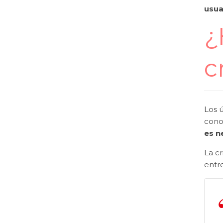
usua
¿
c
Los 
cono
es n
La cr
entr