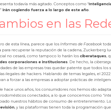
resenta todavía más agitado. Conceptos como “
Inteligencia
”
irán cogiendo fuerza a lo largo de este año
.
ambios en las Rede
o de esta línea, parece que los
Informes de Facebook
toda
 para recuperar la reputación de la cadena, Zuckerberg luc
cial no cesará, como tampoco lo harán los
ciberataques
, 
des corporaciones e instituciones
. De hecho, la
ciberseg
ridades de las empresas tras quedar patente que todos los 
s ilegales de hackers. Hablando de temas legales, el 2022 
van a forzar a las empresas a adoptar prácticas de
inteligen
e hace unos años, los consumidores nos hemos ido adaptand
trodomésticos conectados, a lo que conocemos como
“int
iado nuestros hábitos de consumo de entretenimiento. Lo
levisión
, y las plataformas tienen toda la programación qu