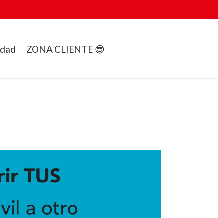
idad
ZONA CLIENTE 😎