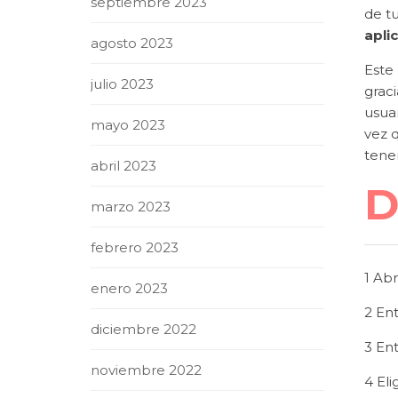
septiembre 2023
de tu
apli
agosto 2023
Este
julio 2023
graci
usua
mayo 2023
vez 
tener
abril 2023
D
marzo 2023
febrero 2023
1 Abr
enero 2023
2 En
diciembre 2022
3 En
noviembre 2022
4 Eli