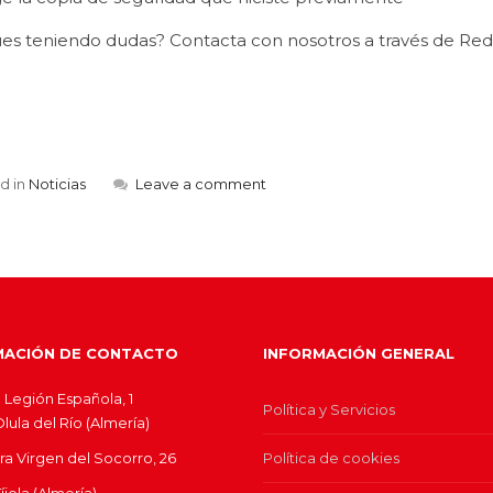
ues teniendo dudas? Contacta con nosotros a través de Rede
d in
Noticias
Leave a comment
MACIÓN DE CONTACTO
INFORMACIÓN GENERAL
 Legión Española, 1
Política y Servicios
ula del Río (Almería)
ra Virgen del Socorro, 26
Política de cookies
jola (Almería)