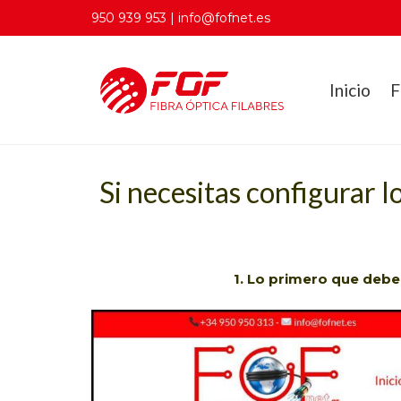
950 939 953 | info@fofnet.es
Inicio
F
Si necesitas configurar l
1. Lo primero que deb